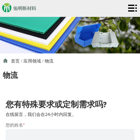
首
页
产
品
应
中
用
技
首页
/
应用领域
/
物流
心
领
术
新
物流
域
服
闻
关
务
中
于
联
您有特殊要求或定制需求吗?
心
我
系
在线留言，我们会在24小时内回复。
们
我
您的姓名
*
们