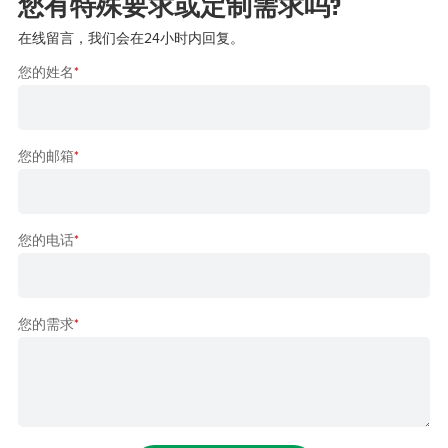
您有特殊要求或定制需求吗?
在线留言，我们会在24小时内回复。
您的姓名
*
您的邮箱
*
您的电话
*
您的需求
*